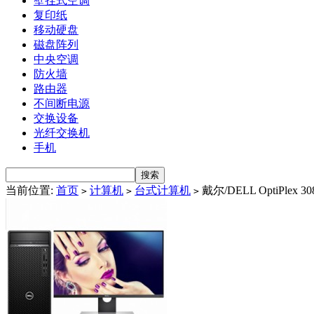
壁挂式空调
复印纸
移动硬盘
磁盘阵列
中央空调
防火墙
路由器
不间断电源
交换设备
光纤交换机
手机
当前位置:
首页
计算机
台式计算机
戴尔/DELL OptiPlex 3
>
>
>